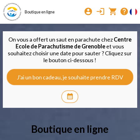
account_circle
login
shopping_cart
help
Boutique en ligne
On vous a offert un saut en parachute chez
Centre
Ecole de Parachutisme de Grenoble
et vous
souhaitez choisir une date pour sauter ? Cliquez sur
le bouton ci-dessous !
J'ai un bon cadeau, je souhaite prendre RDV
calendar_month
Boutique en ligne